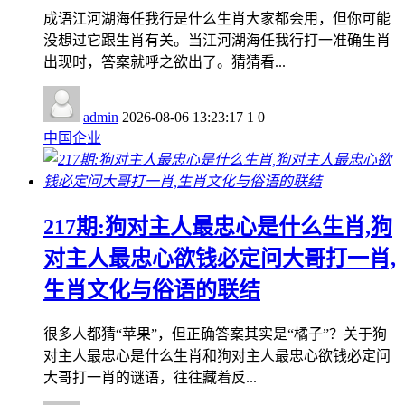
成语江河湖海任我行是什么生肖大家都会用，但你可能
没想过它跟生肖有关。当江河湖海任我行打一准确生肖
出现时，答案就呼之欲出了。猜猜看...
admin
2026-08-06 13:23:17
1
0
中国企业
217期:狗对主人最忠心是什么生肖,狗
对主人最忠心欲钱必定问大哥打一肖,
生肖文化与俗语的联结
很多人都猜“苹果”，但正确答案其实是“橘子”？关于狗
对主人最忠心是什么生肖和狗对主人最忠心欲钱必定问
大哥打一肖的谜语，往往藏着反...