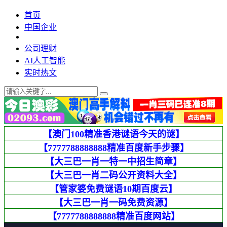
首页
中国企业
公司理财
AI人工智能
实时热文
【澳门100精准香港谜语今天的谜】
【7777788888888精准百度新手步骤】
【大三巴一肖一特一中招生简章】
【大三巴一肖二码公开资料大全】
【管家婆免费谜语10期百度云】
【大三巴一肖一码免费资源】
【7777788888888精准百度网站】