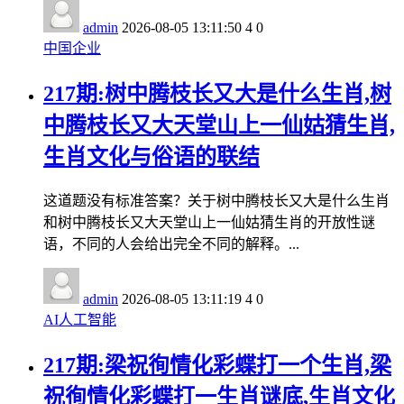
admin
2026-08-05 13:11:50
4
0
中国企业
217期:树中腾枝长又大是什么生肖,树
中腾枝长又大天堂山上一仙姑猜生肖,
生肖文化与俗语的联结
这道题没有标准答案？关于树中腾枝长又大是什么生肖
和树中腾枝长又大天堂山上一仙姑猜生肖的开放性谜
语，不同的人会给出完全不同的解释。...
admin
2026-08-05 13:11:19
4
0
AI人工智能
217期:梁祝徇情化彩蝶打一个生肖,梁
祝徇情化彩蝶打一生肖谜底,生肖文化