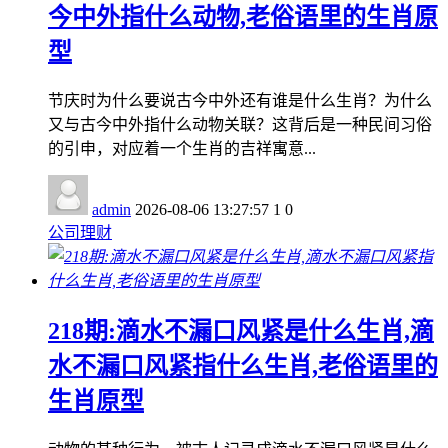
今中外指什么动物,老俗语里的生肖原
型
节庆时为什么要说古今中外还有谁是什么生肖？为什么
又与古今中外指什么动物关联？这背后是一种民间习俗
的引申，对应着一个生肖的吉祥寓意...
admin
2026-08-06 13:27:57
1
0
公司理财
218期:滴水不漏口风紧是什么生肖,滴
水不漏口风紧指什么生肖,老俗语里的
生肖原型